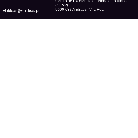
Centro de Excelência da Vinha e do Vinho
(CEVV)
5000-033 Andrães | Vila Real
vinideas@vinideas.pt